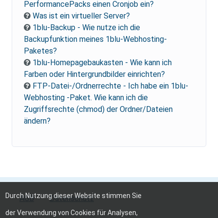
PerformancePacks einen Cronjob ein?
Was ist ein virtueller Server?
1blu-Backup - Wie nutze ich die
Backupfunktion meines 1blu-Webhosting-
Paketes?
1blu-Homepagebaukasten - Wie kann ich
Farben oder Hintergrundbilder einrichten?
FTP-Datei-/Ordnerrechte - Ich habe ein 1blu-
Webhosting -Paket. Wie kann ich die
Zugriffsrechte (chmod) der Ordner/Dateien
ändern?
Durch Nutzung dieser Website stimmen Sie
AGB
Datenschutz
der Verwendung von Cookies für Analysen,