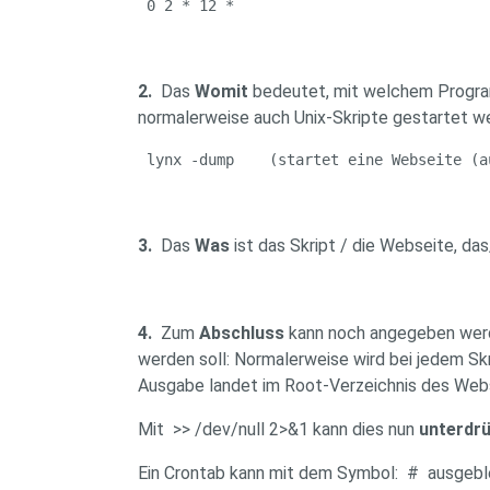
 0 2 * 12 *
2.
Das
Womit
bedeutet, mit welchem Progra
normalerweise auch Unix-Skripte gestartet w
 lynx -dump    (startet eine Webseite (a
3.
Das
Was
ist das Skript / die Webseite, da
4.
Zum
Abschluss
kann noch angegeben werde
werden soll: Normalerweise wird bei jedem Sk
Ausgabe landet im Root-Verzeichnis des Web
Mit >> /dev/null 2>&1 kann dies nun
unterdr
Ein Crontab kann mit dem Symbol: # ausgeble