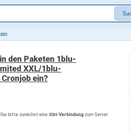
Su
ngen
 in den Paketen 1blu-
mited XXL/1blu-
Cronjob ein?
 Sie bitte zunächst eine
-Verbindung
zum Server
SSH