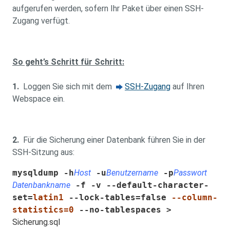
aufgerufen werden, sofern Ihr Paket über einen SSH-
Zugang verfügt.
So geht’s Schritt für Schritt:
1.
Loggen Sie sich mit dem
SSH-Zugang
auf Ihren
Webspace ein.
2.
Für die Sicherung einer Datenbank führen Sie in der
SSH-Sitzung aus:
mysqldump -h
Host
-u
Benutzername
-p
Passwort
Datenbankname
-f -v --default-character-
set=
latin1
--lock-tables=false
--column-
statistics=0
--no-tablespaces >
Sicherung.sql