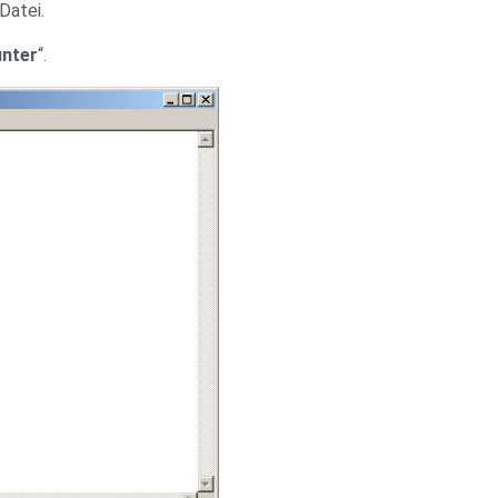
Datei.
unter
“.