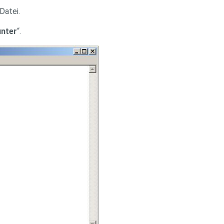
Datei.
unter
“.