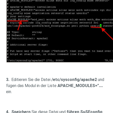
3.
Editieren Sie die Datei
/etc/sysconfig/apache2
und
fügen das Modul in der Liste
APACHE_MODULES="....
ein.
4.
Speichern
Sie diese Datei und
führen SuSEconfig