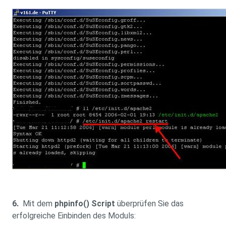
6.
Mit dem
phpinfo() Script
überprüfen Sie das
erfolgreiche Einbinden des Moduls: