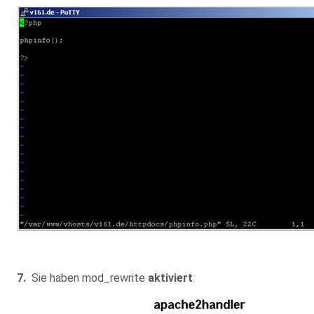
7.
Sie haben mod_rewrite
aktiviert
: