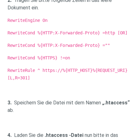
2.
Tragen Sie bitte folgende Zeilen in das leere
Dokument ein.
RewriteEngine On
RewriteCond %{HTTP:X-Forwarded-Proto} =http [OR]
RewriteCond %{HTTP:X-Forwarded-Proto} =""
RewriteCond %{HTTPS} !=on
RewriteRule ^ https://%{HTTP_HOST}%{REQUEST_URI}
[L,R=301]
3.
Speichern Sie die Datei mit dem Namen
„.htaccess“
ab.
4.
Laden Sie die
.htaccess -Datei
nun bitte in das