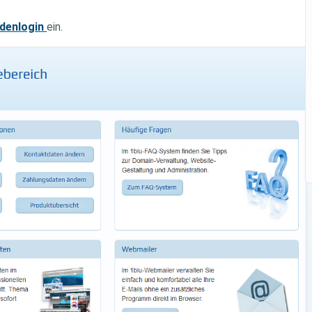
denlogin
ein.