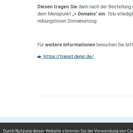
Diesen tragen Sie
dann nach der Bestellung 
dem Menüpunkt „
>
Domains
“
ein
. 1blu erledi
reibungslosen Domainumzug.
Für
weitere Informationen
besuchen Sie bitt
https://transit.denic.de/
AGB
Datenschutz
Karriere
Kont
Durch Nutzung dieser Website stimmen Sie der Verwendung von Cooki