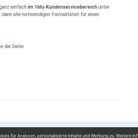
ganz einfach
im 1blu-Kundenservicebereich
unter
gt dann alle notwendigen Formalitäten für einen
e die Seite
akt
Impressum
es für Analysen, personalisierte Inhalte und Werbung zu. Weitere In