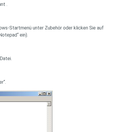
nt .
dows-Startmenü unter Zubehör oder klicken Sie auf
Notepad“ ein).
Datei.
r“.