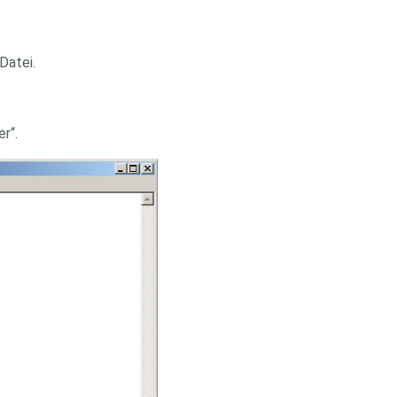
Datei.
r“.