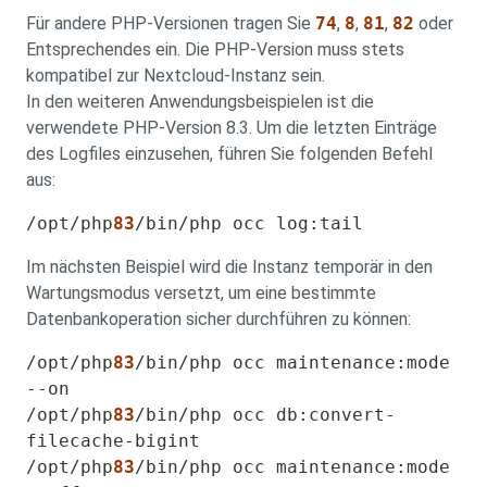
Für andere PHP-Versionen tragen Sie
74
,
8
,
81
,
82
oder
Entsprechendes ein. Die PHP-Version muss stets
kompatibel zur Nextcloud-Instanz sein.
In den weiteren Anwendungsbeispielen ist die
verwendete PHP-Version 8.3. Um die letzten Einträge
des Logfiles einzusehen, führen Sie folgenden Befehl
aus:
/opt/php
83
/bin/php occ log:tail
Im nächsten Beispiel wird die Instanz temporär in den
Wartungsmodus versetzt, um eine bestimmte
Datenbankoperation sicher durchführen zu können:
/opt/php
83
/bin/php
occ maintenance:mode
--on
/opt/php
83
/bin/php
occ db:convert-
filecache-bigint
/opt/php
83
/bin/php
occ maintenance:mode