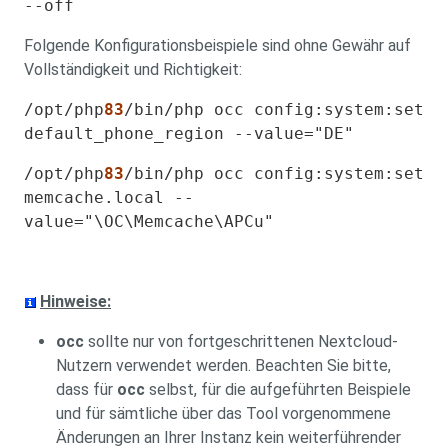
--off
Folgende Konfigurationsbeispiele sind ohne Gewähr auf
Vollständigkeit und Richtigkeit:
/opt/php
83
/bin/php occ config:system:set
default_phone_region --value="DE"
/opt/php
83
/bin/php occ config:system:set
memcache.local --
value="\OC\Memcache\APCu"
Hinweise:
occ
sollte nur von fortgeschrittenen Nextcloud-
Nutzern verwendet werden. Beachten Sie bitte,
dass für
occ
selbst, für die aufgeführten Beispiele
und für sämtliche über das Tool vorgenommene
Änderungen an Ihrer Instanz kein weiterführender