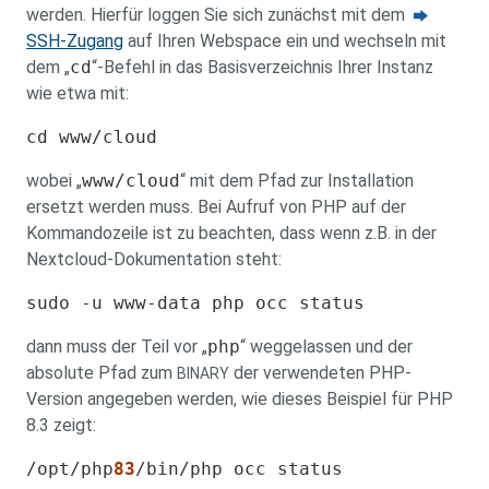
werden. Hierfür loggen Sie sich zunächst mit dem
SSH-Zugang
auf Ihren Webspace ein und wechseln mit
dem „
cd
“-Befehl in das Basisverzeichnis Ihrer Instanz
wie etwa mit:
cd www/cloud
wobei „
www/cloud
“ mit dem Pfad zur Installation
ersetzt werden muss.
Bei Aufruf von PHP auf der
Kommandozeile ist zu beachten, dass wenn z.B. in der
Nextcloud-Dokumentation steht:
sudo -u www-data php occ status
dann muss der Teil vor „
php
“ weggelassen und der
absolute Pfad zum
der verwendeten PHP-
BINARY
Version angegeben werden, wie dieses Beispiel für PHP
8.3 zeigt:
/opt/php
83
/bin/php occ status