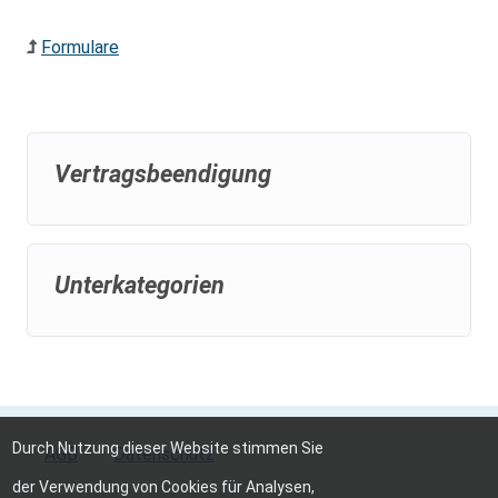
Formulare
Vertragsbeendigung
Unterkategorien
Durch Nutzung dieser Website stimmen Sie
AGB
Datenschutz
der Verwendung von Cookies für Analysen,