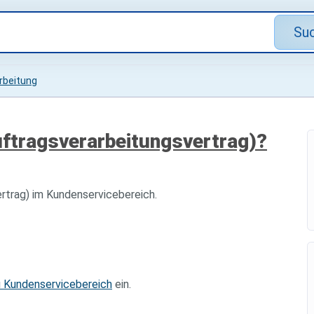
Su
rbeitung
uftragsverarbeitungsvertrag)?
ertrag) im Kundenservicebereich.
u Kundenservicebereich
ein.