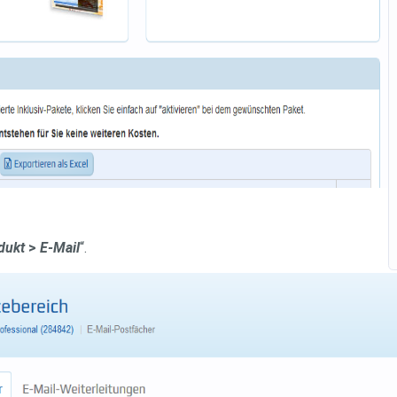
odukt
>
E-Mail
“.