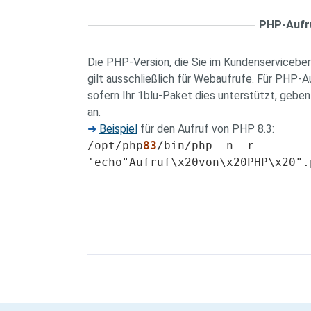
PHP-Aufru
Die PHP-Version, die Sie im Kundenservicebere
gilt ausschließlich für Webaufrufe. Für PHP-A
sofern Ihr 1blu-Paket dies unterstützt, geb
an.
➜
Beispiel
für den Aufruf von PHP 8.3:
/opt/php
83
/bin/php -n -r
'echo"Aufruf\x20von\x20PHP\x20".