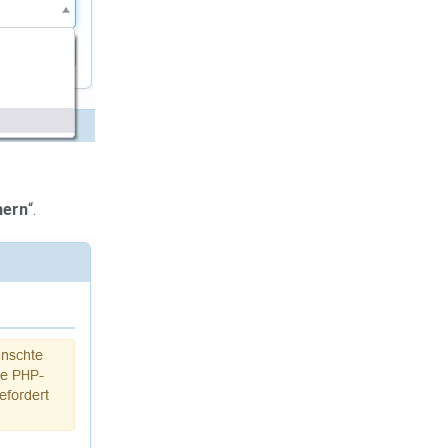
hern
“.