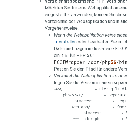
Verzeichnisspezifische PHP-Versione
Möchten Sie für eine Webapplikation ein
eingestellte verwenden, können Sie diese
Verzeichnis der Webapplikation und in all
Vorgehensweise:
Wenn die Webapplikation keine eigene
➜
erstellen
oder bearbeiten Sie im o
Datei und tragen in dieser eine FC
ein, z.B. für PHP 5.6:
FCGIWrapper /opt/php
56
/bi
Passen Sie den Pfad für andere Vers
Verwaltet die Webapplikation im ober
legen Sie die Version in einem separ
www/              ← Hier gilt di
└── php-v5-6/         ← Separate
    ├── .htaccess         ← Legt
    └── web-app/          ← Ober
        ├── .htaccess         ← 
        └── index.php         ← 