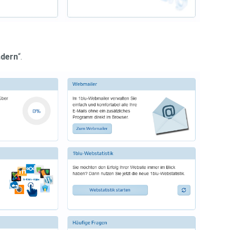
ndern
“.