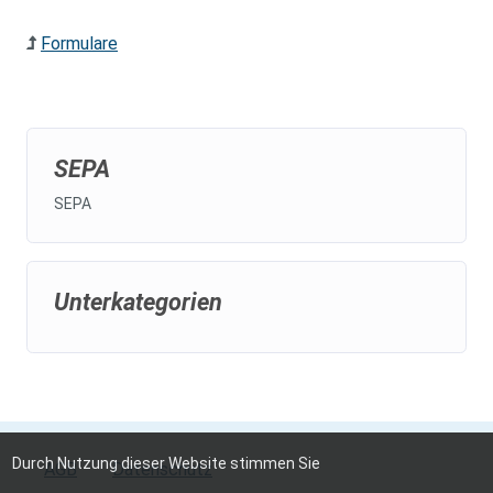
Formulare
SEPA
SEPA
Unterkategorien
Durch Nutzung dieser Website stimmen Sie
AGB
Datenschutz