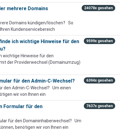
oder mehrere Domains
24078x gesehen
ehrere Domains kündigen/löschen? So
in Ihren Kundenservicebereich
inde ich wichtige Hinweise für den
9599x gesehen
lu?
h wichtige Hinweise für den
mit der Providerwechsel (Domainumzug)
rmular für den Admin-C-Wechsel?
6394x gesehen
 für den Admin-C-Wechsel? Um einen
igen wir von Ihnen ein
n Formular für den
7637x gesehen
rmular für den Domaininhaberwechsel? Um
nnen, benötigen wir von Ihnen ein