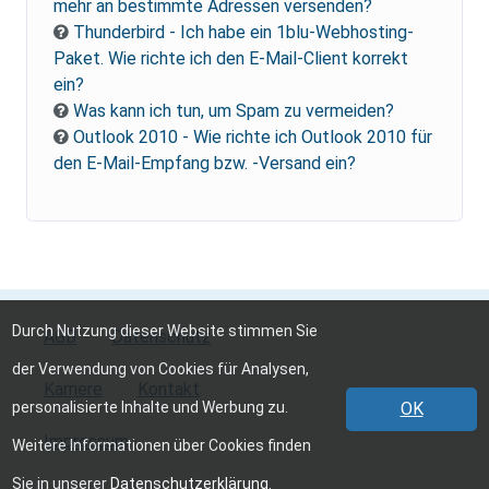
mehr an bestimmte Adressen versenden?
Thunderbird - Ich habe ein 1blu-Webhosting-
Paket. Wie richte ich den E-Mail-Client korrekt
ein?
Was kann ich tun, um Spam zu vermeiden?
Outlook 2010 - Wie richte ich Outlook 2010 für
den E-Mail-Empfang bzw. -Versand ein?
Durch Nutzung dieser Website stimmen Sie
AGB
Datenschutz
der Verwendung von Cookies für Analysen,
Karriere
Kontakt
personalisierte Inhalte und Werbung zu.
OK
Impressum
Weitere Informationen über Cookies finden
Sie in unserer
Datenschutzerklärung
.