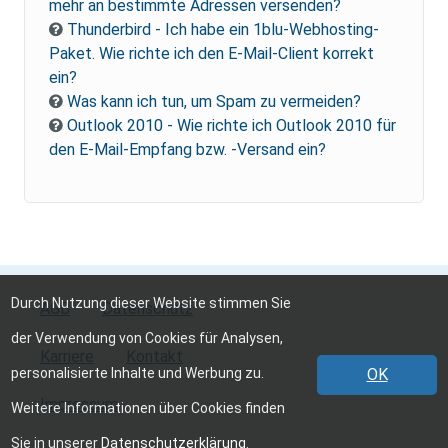
mehr an bestimmte Adressen versenden?
Thunderbird - Ich habe ein 1blu-Webhosting-
Paket. Wie richte ich den E-Mail-Client korrekt
ein?
Was kann ich tun, um Spam zu vermeiden?
Outlook 2010 - Wie richte ich Outlook 2010 für
den E-Mail-Empfang bzw. -Versand ein?
Durch Nutzung dieser Website stimmen Sie
AGB
Datenschutz
der Verwendung von Cookies für Analysen,
Karriere
Kontakt
personalisierte Inhalte und Werbung zu.
OK
Impressum
Weitere Informationen über Cookies finden
Sie in unserer
Datenschutzerklärung
.