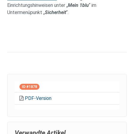
Einrichtungshinweisen unter „
Mein 1blu
“ im
Untermenüpunkt „
Sicherheit
“.
ID #1878
PDF-Version
Verwandte Artikel