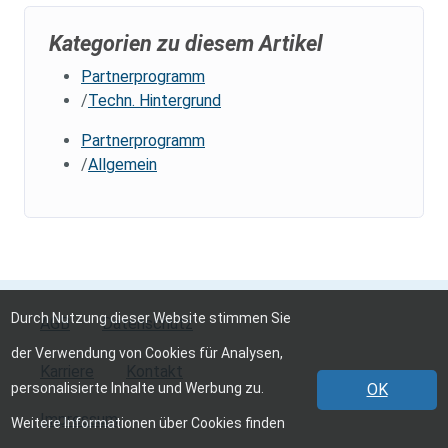
Kategorien zu diesem Artikel
Partnerprogramm
Techn. Hintergrund
Partnerprogramm
Allgemein
Durch Nutzung dieser Website stimmen Sie
AGB
Datenschutz
der Verwendung von Cookies für Analysen,
Karriere
Kontakt
personalisierte Inhalte und Werbung zu.
OK
Impressum
Weitere Informationen über Cookies finden