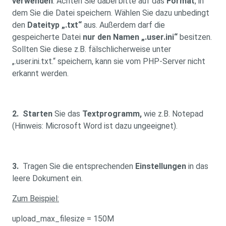
verwenden
. Achten Sie dabei bitte auf das
Format
, in
dem Sie die Datei speichern. Wählen Sie dazu unbedingt
den
Dateityp
„.txt“
aus. Außerdem darf die
gespeicherte Datei
nur den Namen „.user.ini“
besitzen.
Sollten Sie diese z.B. fälschlicherweise unter
„.user.ini.txt.“ speichern, kann sie vom PHP-Server nicht
erkannt werden.
2.
Starten
Sie das
Textprogramm,
wie z.B. Notepad
(Hinweis: Microsoft Word ist dazu ungeeignet).
3.
Tragen Sie die entsprechenden
Einstellungen
in das
leere Dokument ein.
Zum Beispiel:
upload_max_filesize = 150M