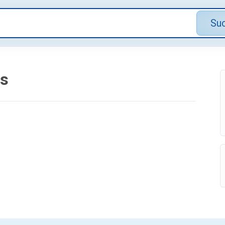
Su
gs