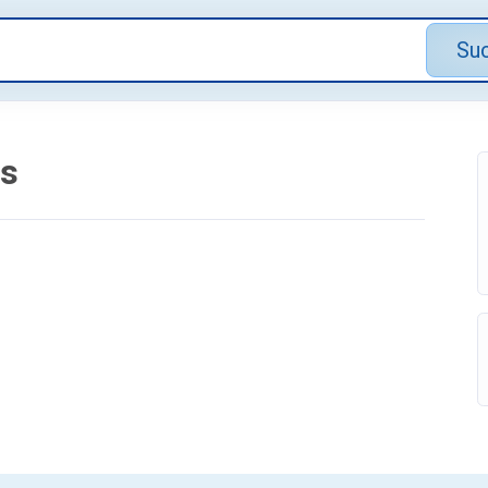
Su
gs